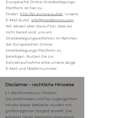
Europäische Online-Streitbeilegungs-
Plattform ist hier zu
finden:
http://ec.europa.eu/odr
. Unsere
E-Mail lautet:
info@goodbionics.com
Wir weisen aber darauf hin, dass wir
nicht bereit sind, uns am
Streitbeilegungsverfahren im Rahmen
der Europäischen Online-
Streitbeilegungs-Plattform zu
beteiligen. Nutzen Sie zur
Kontaktaufnahme bitte unsere obige
E-Mail und Telefonnummer.
Disclaimer – rechtliche Hinweise
§ 1 Warnhinweis zu Inhalten
Die kostenlosen und frei zugänglichen
Inhalte dieser Webseite wurden mit
größtmöglicher Sorgfalt erstellt. Der
Anbieter dieser Webseite übernimmt