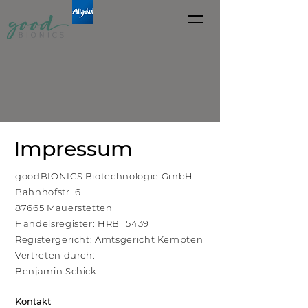
Impressum
goodBIONICS Biotechnologie GmbH
Bahnhofstr. 6
87665 Mauerstetten
Handelsregister: HRB 15439
Registergericht: Amtsgericht Kempten
Vertreten durch:
Benjamin Schick
Kontakt