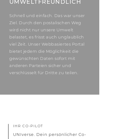
UMWELTFREUNDLICH
Schnell und einfach. Das war unser
Ziel. Durch den postalischen Weg
wird nicht nur unsere Umwelt
belastet, es frisst auch unglaublich
viel Zeit. Unser Webbasiertes Portal
bietet jedem die Möglichkeit die
gewünschten Daten sofort mit
anderen Parteien sicher und
verschlüsselt für Dritte zu teilen.
IHR CO-PILOT
UNIverse. Dein persönlicher Co-