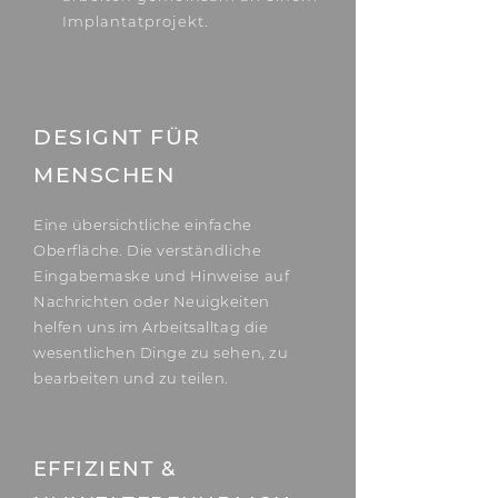
Implantatprojekt.
DESIGNT FÜR
MENSCHEN
Eine übersichtliche einfache
Oberfläche. Die verständliche
Eingabemaske und Hinweise auf
Nachrichten oder Neuigkeiten
helfen uns im Arbeitsalltag die
wesentlichen Dinge zu sehen, zu
bearbeiten und zu teilen.
EFFIZIENT &