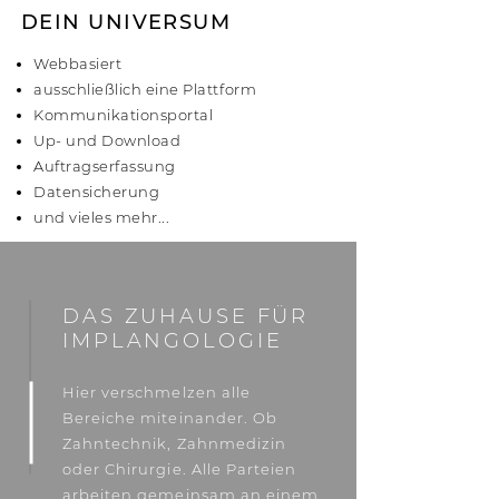
DEIN UNIVERSUM
Webbasiert
ausschließlich eine Plattform
Kommunikationsportal
Up- und Download
Auftragserfassung
Datensicherung
und vieles mehr...
DAS ZUHAUSE FÜR
IMPLANGOLOGIE
Hier verschmelzen alle
Bereiche miteinander. Ob
Zahntechnik, Zahnmedizin
oder Chirurgie. Alle Parteien
arbeiten gemeinsam an einem