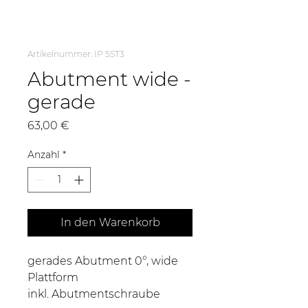
Artikelnummer: IP 5ST3
Abutment wide -
gerade
Preis
63,00 €
Anzahl
*
In den Warenkorb
gerades Abutment 0°, wide
Plattform
inkl. Abutmentschraube